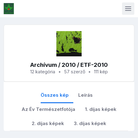
Archívum
/
2010
/ ETF-2010
12 kategória
57 szerző
111 kép
Összes kép
Leírás
Az Év Természetfotója
1. díjas képek
2. díjas képek
3. díjas képek