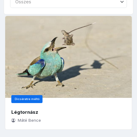
Összes
Dicséretre méltó
Légtornász
Máté Bence