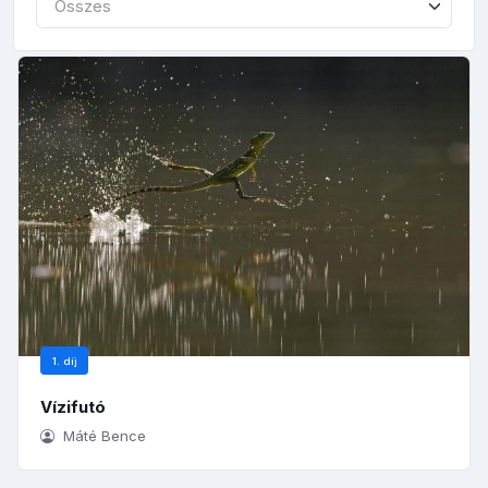
Összes
1. díj
Vízifutó
Máté Bence