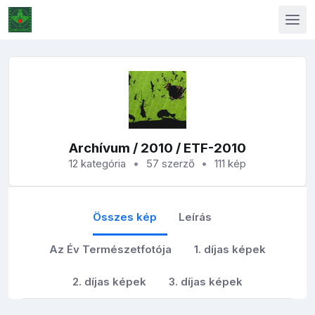
Archívum
/
2010
/ ETF-2010
12 kategória
57 szerző
111 kép
Összes kép
Leírás
Az Év Természetfotója
1. díjas képek
2. díjas képek
3. díjas képek