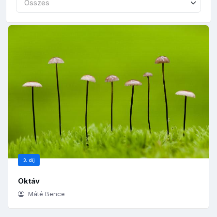
Összes
3. díj
Oktáv
Máté Bence