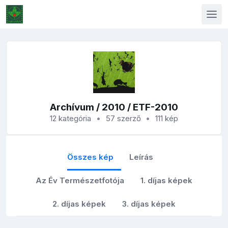
Archívum
/
2010
/ ETF-2010
12 kategória
57 szerző
111 kép
Összes kép
Leírás
Az Év Természetfotója
1. díjas képek
2. díjas képek
3. díjas képek