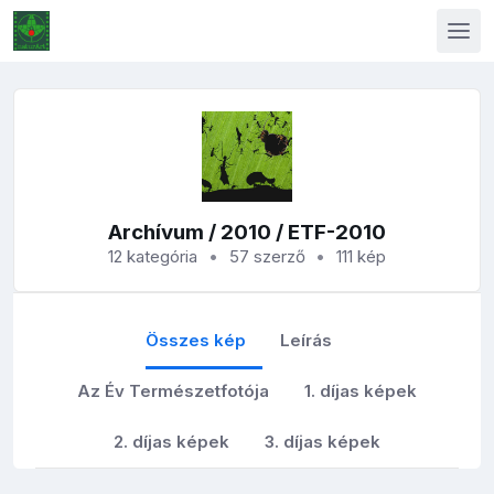
Archívum
/
2010
/ ETF-2010
12 kategória
57 szerző
111 kép
Összes kép
Leírás
Az Év Természetfotója
1. díjas képek
2. díjas képek
3. díjas képek