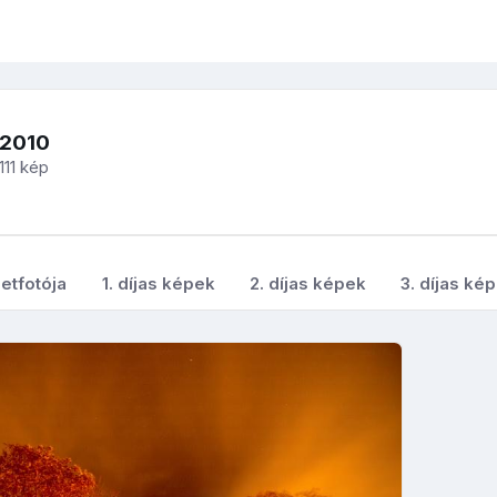
-2010
111 kép
etfotója
1. díjas képek
2. díjas képek
3. díjas ké