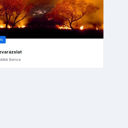
díj
zvarázslat
Máté Bence