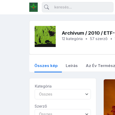
Archívum
/
2010
/ ETF
12 kategória
57 szerző
Összes kép
Leírás
Az Év Termész
Kategória
Összes
Szerző
Összes