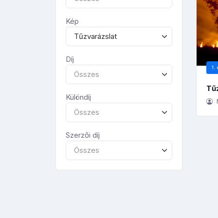
Kép
Tűzvarázslat
Díj
1. 
Összes
Tű
Különdíj
Összes
Szerzői díj
Összes