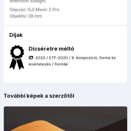
afternoon sunlight.
Gépváz: DJI Mavic 2 Pro
Objektív: 28 mm
Díjak
Dicséretre méltó
2020
/
ETF-2020
/
8. Kompozíció, forma és
kísérletezés
/
Formák
További képek a szerzőtől