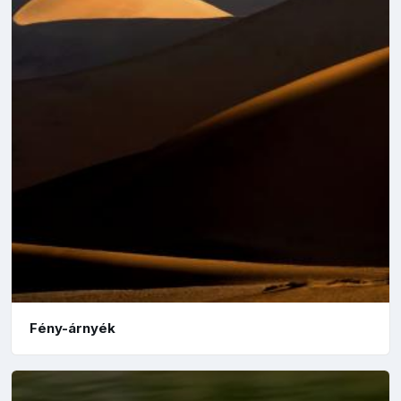
Fény-árnyék