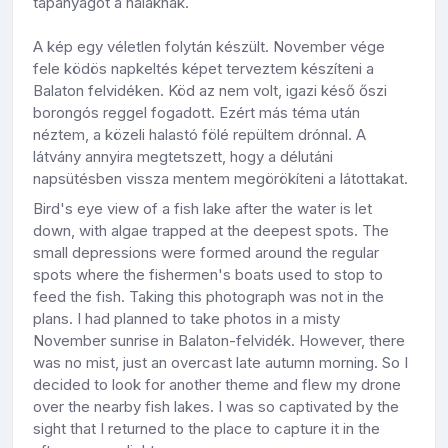
tápanyagot a halaknak.
A kép egy véletlen folytán készült. November vége
fele ködös napkeltés képet terveztem készíteni a
Balaton felvidéken. Köd az nem volt, igazi késő őszi
borongós reggel fogadott. Ezért más téma után
néztem, a közeli halastó fölé repültem drónnal. A
látvány annyira megtetszett, hogy a délutáni
napsütésben vissza mentem megörökíteni a látottakat.
Bird's eye view of a fish lake after the water is let
down, with algae trapped at the deepest spots. The
small depressions were formed around the regular
spots where the fishermen's boats used to stop to
feed the fish. Taking this photograph was not in the
plans. I had planned to take photos in a misty
November sunrise in Balaton-felvidék. However, there
was no mist, just an overcast late autumn morning. So I
decided to look for another theme and flew my drone
over the nearby fish lakes. I was so captivated by the
sight that I returned to the place to capture it in the