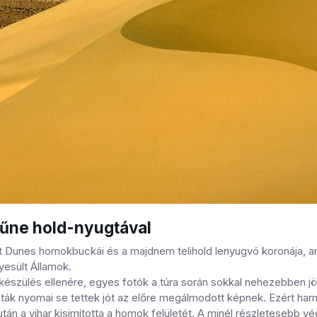
ne hold-nyugtával
t Dunes homokbuckái és a majdnem telihold lenyugvó koronája, ame
gyesült Államok.
készülés ellenére, egyes fotók a túra során sokkal nehezebben jö
isták nyomai se tettek jót az előre megálmodott képnek. Ezért ha
iután a vihar kisimította a homok felületét. A minél részleteseb