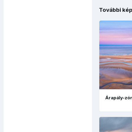
További kép
Árapály-zó