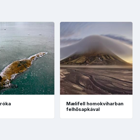
-róka
Mælifell homokviharban
felhősapkával