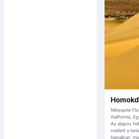
Homokdű
Mesquite Fla
Kalifornia, E
Az alapos fel
mellett a tur
hajnalban, m