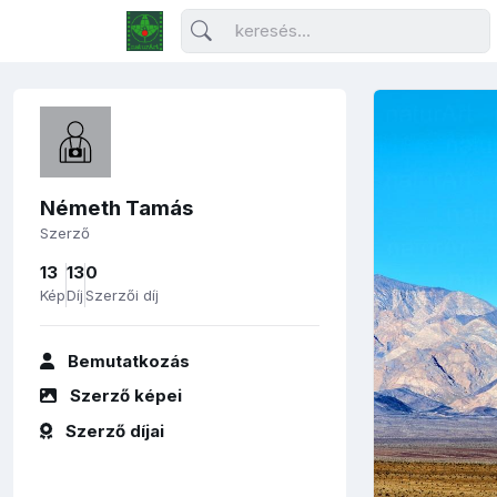
Németh Tamás
Szerző
13
13
0
Kép
Díj
Szerzői díj
Bemutatkozás
Szerző képei
Szerző díjai