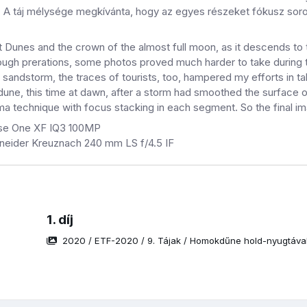
 A táj mélysége megkívánta, hogy az egyes részeket fókusz soroza
 Dunes and the crown of the almost full moon, as it descends to the
ugh prerations, some photos proved much harder to take during tha
 sandstorm, the traces of tourists, too, hampered my efforts in t
une, this time at dawn, after a storm had smoothed the surface of t
a technique with focus stacking in each segment. So the final im
se One XF IQ3 100MP
hneider Kreuznach 240 mm LS f/4.5 IF
1. díj
2020
/
ETF-2020
/
9. Tájak
/
Homokdűne hold-nyugtáva