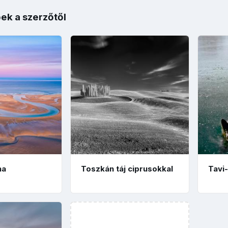
ek a szerzőtől
na
Toszkán táj ciprusokkal
Tavi