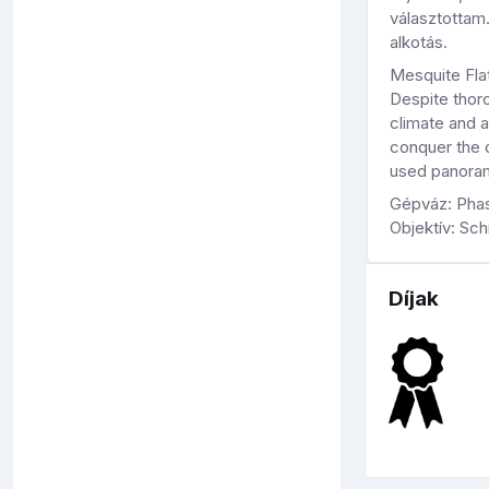
választottam.
alkotás.
Mesquite Flat
Despite thoro
climate and a
conquer the d
used panoram
Gépváz: Pha
Objektív: Sc
Díjak