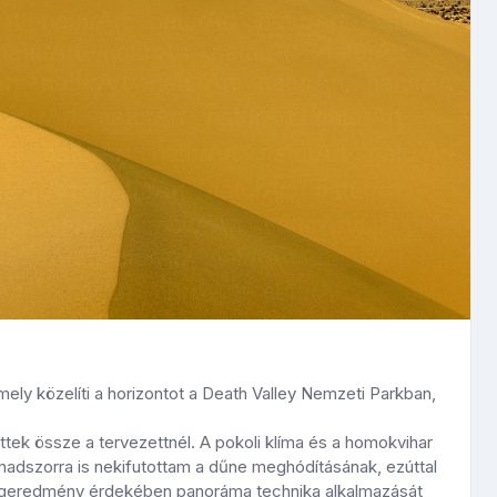
ly közelíti a horizontot a Death Valley Nemzeti Parkban,
ttek össze a tervezettnél. A pokoli klíma és a homokvihar
rmadszorra is nekifutottam a dűne meghódításának, ezúttal
b végeredmény érdekében panoráma technika alkalmazását