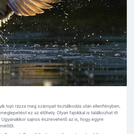
ik tojó rázza meg szárnyait tisztálkodás után ellenfényben.
glepetést ez az élőhely. Olyan fajokkal is találkozhat itt
. Ugyanakkor sajnos észrevehető az is, hogy egyre
méttől.