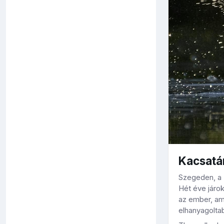
Kacsatá
Szegeden, a P
Hét éve járok
az ember, am
elhanyagolta