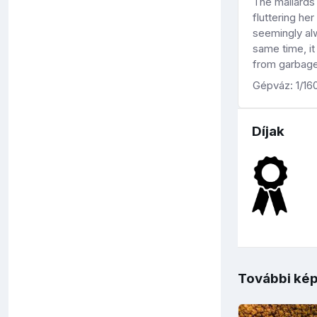
The mallards 
fluttering he
seemingly al
same time, it
from garbage
Gépváz: 1/16
Díjak
További kép