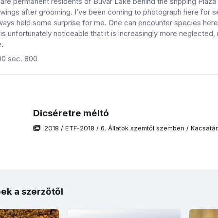
are permanent residents of Búvár Lake behind the shpping Plaza in
r wings after grooming. I’ve been coming to photograph here for se
ways held some surprise for me. One can encounter species here y
 is unfortunately noticeable that it is increasingly more neglecte
.
00 sec. 800
Dicséretre méltó
2018
/
ETF-2018
/
6. Állatok szemtől szemben
/
Kacsatá
ek a szerzőtől