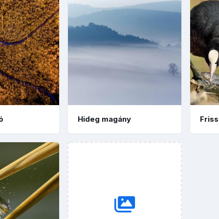
ó
Hideg magány
Fris