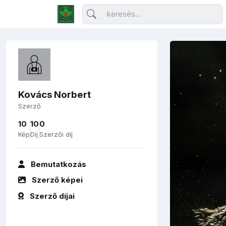
Kovács Norbert
Szerző
10
10
0
Kép
Díj
Szerzői díj
Bemutatkozás
Szerző képei
Szerző díjai