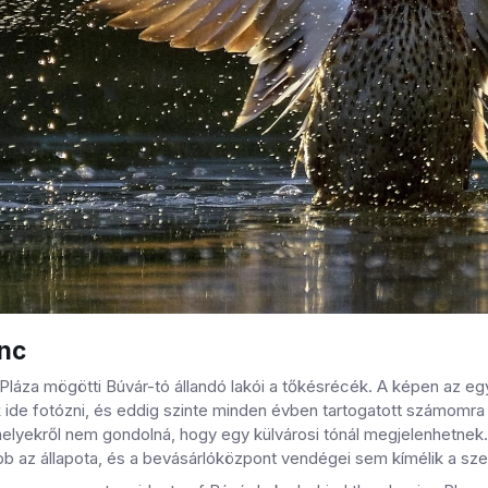
nc
láza mögötti Búvár-tó állandó lakói a tőkésrécék. A képen az egy
 ide fotózni, és eddig szinte minden évben tartogatott számomra me
elyekről nem gondolná, hogy egy külvárosi tónál megjelenhetnek
bb az állapota, és a bevásárlóközpont vendégei sem kímélik a sze