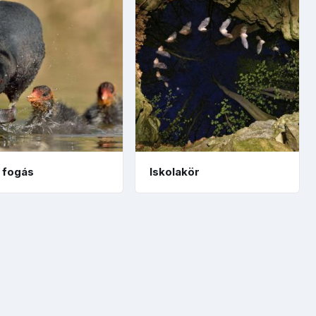
s fogás
Iskolakör