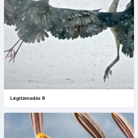
Légitámadás 8