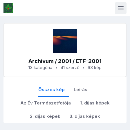
Archívum
/
2001
/ ETF-2001
13 kategória
41 szerző
63 kép
Összes kép
Leírás
Az Év Természetfotója
1. díjas képek
2. díjas képek
3. díjas képek