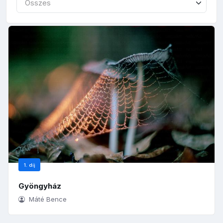
Összes
1. díj
Gyöngyház
Máté Bence