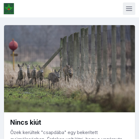
Nincs kiút
Őzek kerültek "csapdába" egy bekerített