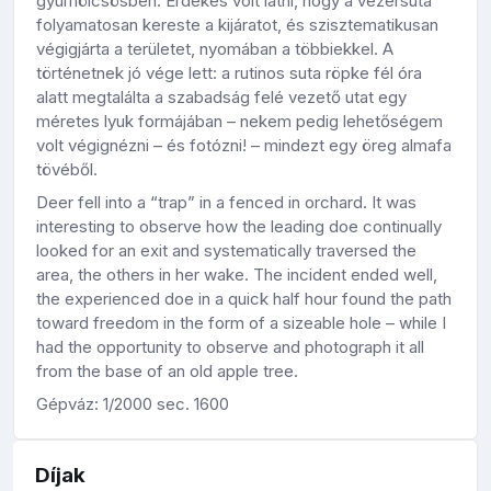
gyümölcsösben. Érdekes volt látni, hogy a vezérsuta
folyamatosan kereste a kijáratot, és szisztematikusan
végigjárta a területet, nyomában a többiekkel. A
történetnek jó vége lett: a rutinos suta röpke fél óra
alatt megtalálta a szabadság felé vezető utat egy
méretes lyuk formájában – nekem pedig lehetőségem
volt végignézni – és fotózni! – mindezt egy öreg almafa
tövéből.
Deer fell into a “trap” in a fenced in orchard. It was
interesting to observe how the leading doe continually
looked for an exit and systematically traversed the
area, the others in her wake. The incident ended well,
the experienced doe in a quick half hour found the path
toward freedom in the form of a sizeable hole – while I
had the opportunity to observe and photograph it all
from the base of an old apple tree.
Gépváz: 1/2000 sec. 1600
Díjak