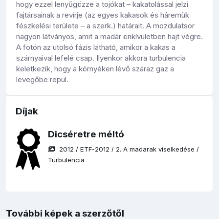
hogy ezzel lenyűgözze a tojókat – kakatolással jelzi
fajtársainak a revírje (az egyes kakasok és háremük
fészkelési területe – a szerk.) határait. A mozdulatsor
nagyon látványos, amit a madár önkívületben hajt végre.
A fotón az utolsó fázis látható, amikor a kakas a
szárnyaival lefelé csap. Ilyenkor akkora turbulencia
keletkezik, hogy a környéken lévő száraz gaz a
levegőbe repül.
Díjak
Dicséretre méltó
2012
/
ETF-2012
/
2. A madarak viselkedése
/
Turbulencia
További képek a szerzőtől