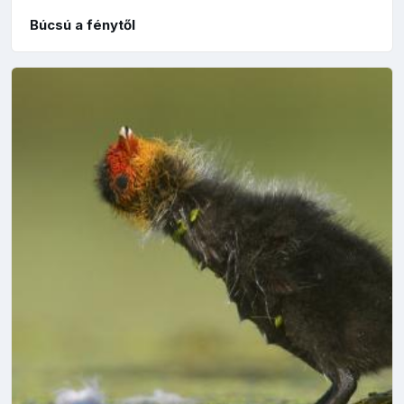
Búcsú a fénytől