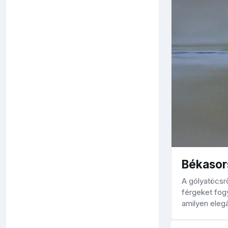
Békasor
A gólyatöcsr
férgeket fogy
amilyen eleg