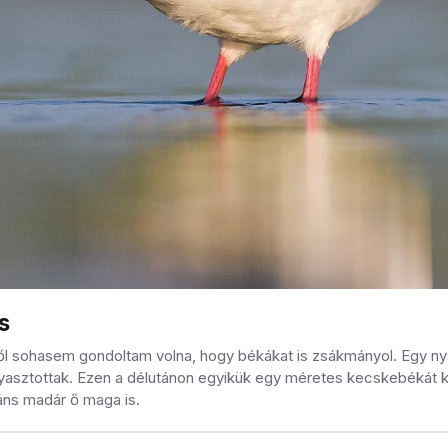
s
ől sohasem gondoltam volna, hogy békákat is zsákmányol. Egy ny
asztottak. Ezen a délutánon egyikük egy méretes kecskebékát kapo
áns madár ő maga is.