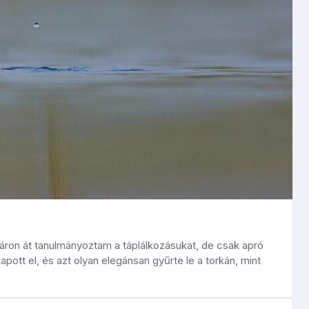
áron át tanulmányoztam a táplálkozásukat, de csak apró
tt el, és azt olyan elegánsan gyűrte le a torkán, mint