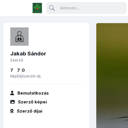
Jakab Sándor
Szerző
7
7
0
Kép
Díj
Szerzői díj
Bemutatkozás
Szerző képei
Szerző díjai