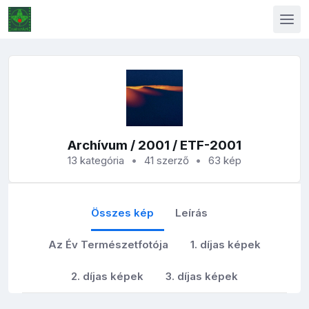
Archívum
/
2001
/ ETF-2001
13 kategória
41 szerző
63 kép
Összes kép
Leírás
Az Év Természetfotója
1. díjas képek
2. díjas képek
3. díjas képek