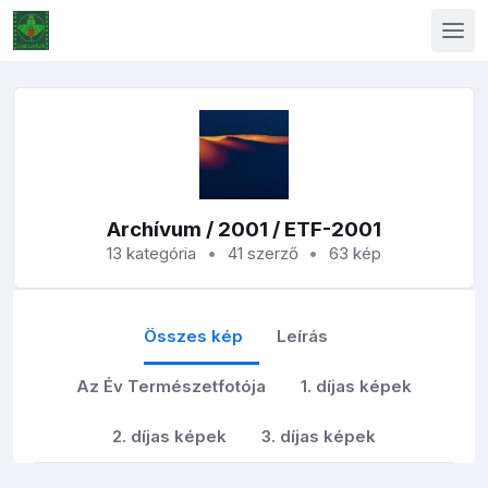
Archívum
/
2001
/ ETF-2001
13 kategória
41 szerző
63 kép
Összes kép
Leírás
Az Év Természetfotója
1. díjas képek
2. díjas képek
3. díjas képek