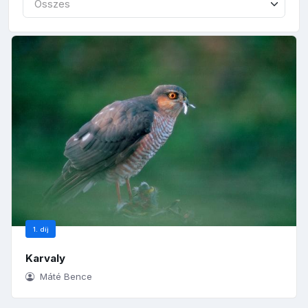
Összes
1. díj
Karvaly
Máté Bence