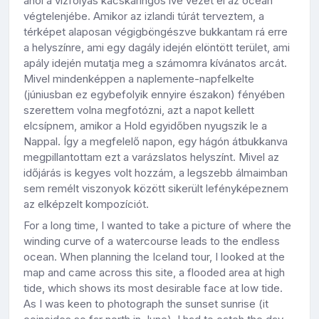
ahol a vízfolyás kacskaringós íve vezet el az óceán
végtelenjébe. Amikor az izlandi túrát terveztem, a
térképet alaposan végigböngészve bukkantam rá erre
a helyszínre, ami egy dagály idején elöntött terület, ami
apály idején mutatja meg a számomra kívánatos arcát.
Mivel mindenképpen a naplemente-napfelkelte
(júniusban ez egybefolyik ennyire északon) fényében
szerettem volna megfotózni, azt a napot kellett
elcsípnem, amikor a Hold egyidőben nyugszik le a
Nappal. Így a megfelelő napon, egy hágón átbukkanva
megpillantottam ezt a varázslatos helyszínt. Mivel az
időjárás is kegyes volt hozzám, a legszebb álmaimban
sem remélt viszonyok között sikerült lefényképeznem
az elképzelt kompozíciót.
For a long time, I wanted to take a picture of where the
winding curve of a watercourse leads to the endless
ocean. When planning the Iceland tour, I looked at the
map and came across this site, a flooded area at high
tide, which shows its most desirable face at low tide.
As I was keen to photograph the sunset sunrise (it