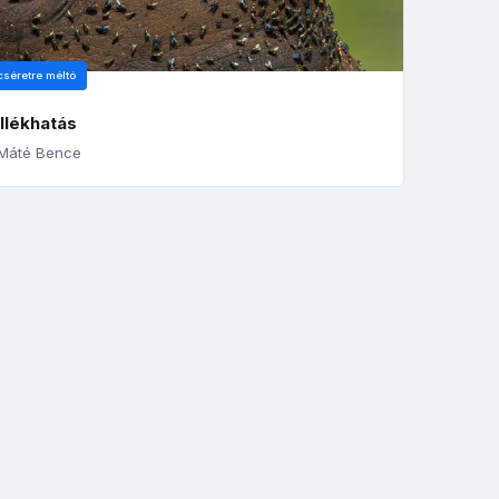
cséretre méltó
llékhatás
Máté Bence