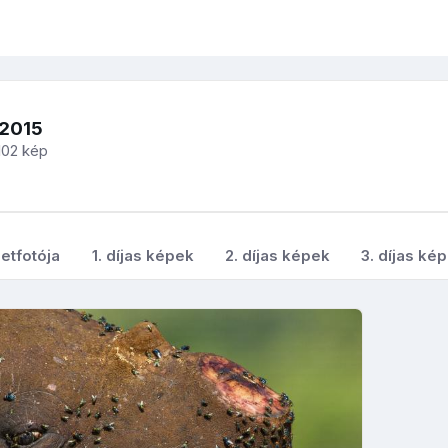
-2015
102 kép
etfotója
1. díjas képek
2. díjas képek
3. díjas ké