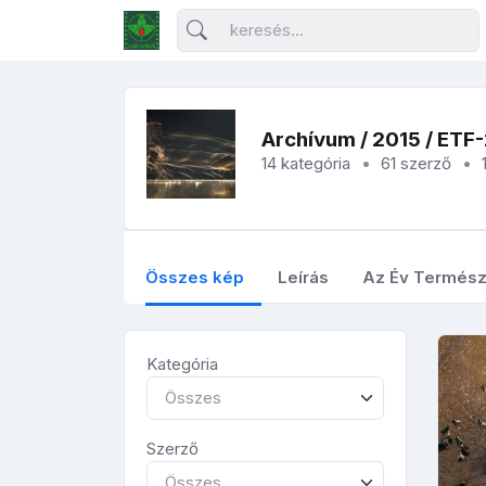
Archívum
/
2015
/ ETF
14 kategória
61 szerző
Összes kép
Leírás
Az Év Termész
Kategória
Összes
Szerző
Összes