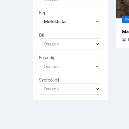
Kép
Di
Mellékhatás
Me
Díj
Összes
Különdíj
Összes
Szerzői díj
Összes