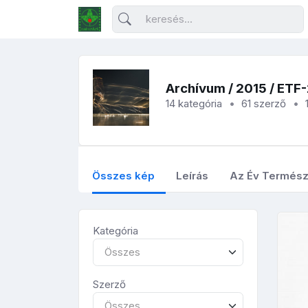
Archívum
/
2015
/ ETF
14 kategória
61 szerző
Összes kép
Leírás
Az Év Termész
Kategória
Összes
Szerző
Összes