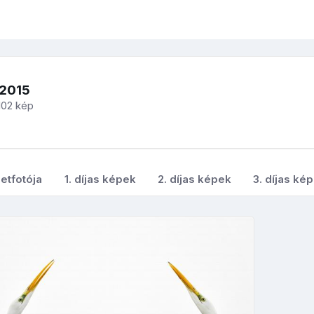
-2015
102 kép
etfotója
1. díjas képek
2. díjas képek
3. díjas ké