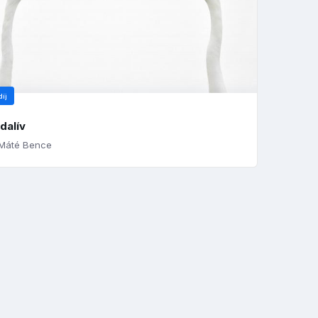
díj
dalív
Máté Bence