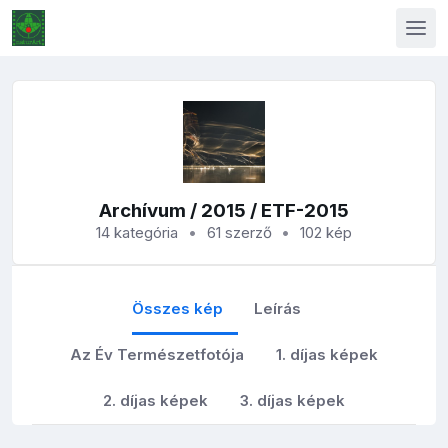
Archívum
/
2015
/ ETF-2015
14 kategória
61 szerző
102 kép
Összes kép
Leírás
Az Év Természetfotója
1. díjas képek
2. díjas képek
3. díjas képek