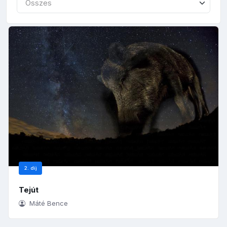
Összes
2. díj
Tejút
Máté Bence