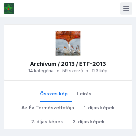
Archívum
/
2013
/ ETF-2013
14 kategória
59 szerző
123 kép
Összes kép
Leírás
Az Év Természetfotója
1. díjas képek
2. díjas képek
3. díjas képek