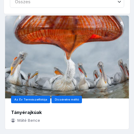
Összes
Az Év Természetfotója
Dicséretre méltó
Tányérajkúak
Máté Bence