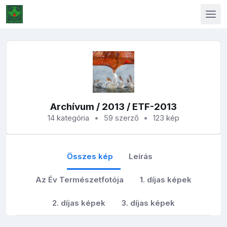
Archívum
/
2013
/ ETF-2013
14 kategória
59 szerző
123 kép
Összes kép
Leírás
Az Év Természetfotója
1. díjas képek
2. díjas képek
3. díjas képek