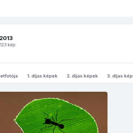
-2013
123 kép
etfotója
1. díjas képek
2. díjas képek
3. díjas ké