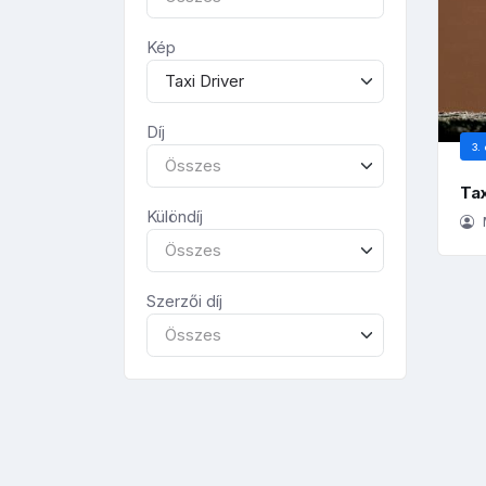
Kép
Taxi Driver
Díj
3. 
Összes
Tax
Különdíj
Összes
Szerzői díj
Összes