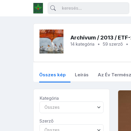
Archívum
/
2013
/ ETF
14 kategória
59 szerző
Összes kép
Leírás
Az Év Termész
Kategória
Összes
Szerző
Összes