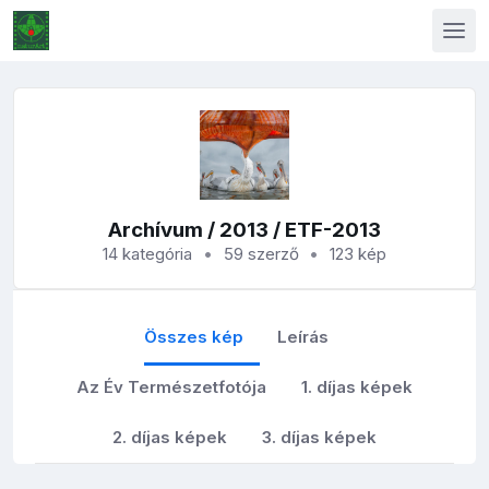
Archívum
/
2013
/ ETF-2013
14 kategória
59 szerző
123 kép
Összes kép
Leírás
Az Év Természetfotója
1. díjas képek
2. díjas képek
3. díjas képek