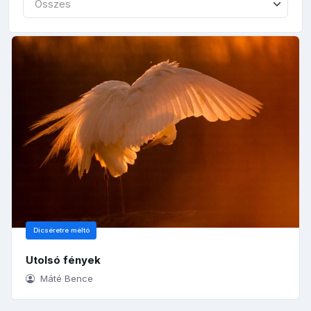
Összes
Dicséretre méltó
Utolsó fények
Máté Bence