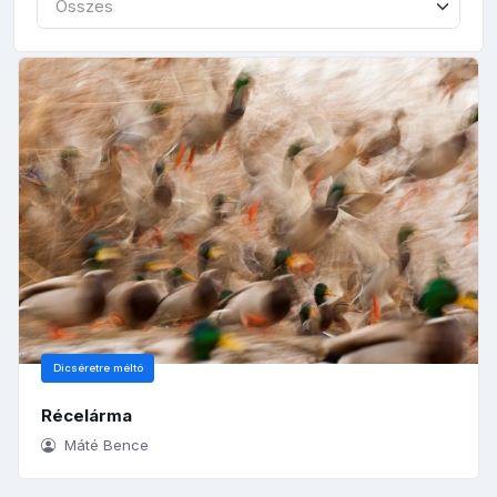
Összes
Dicséretre méltó
Récelárma
Máté Bence