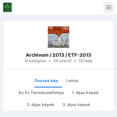
Archívum
/
2013
/ ETF-2013
14 kategória
59 szerző
123 kép
Összes kép
Leírás
Az Év Természetfotója
1. díjas képek
2. díjas képek
3. díjas képek