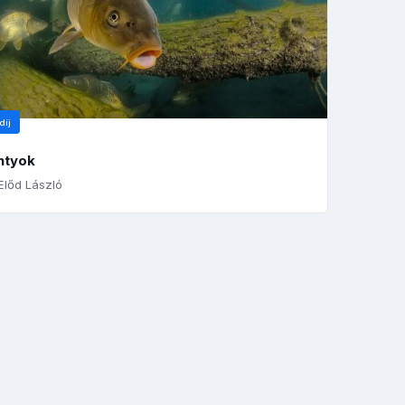
díj
ntyok
lőd László