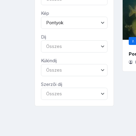
Kép
Pontyok
Díj
2. 
Összes
Po
Különdíj
E
Összes
Szerzői díj
Összes