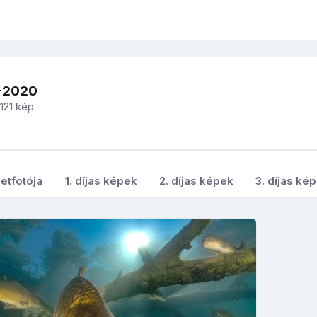
-2020
121 kép
etfotója
1. díjas képek
2. díjas képek
3. díjas ké