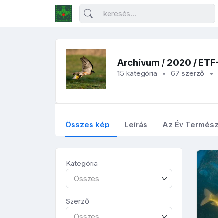
Archívum
/
2020
/ ETF
15 kategória
67 szerző
Összes kép
Leírás
Az Év Termész
Kategória
Összes
Szerző
Összes