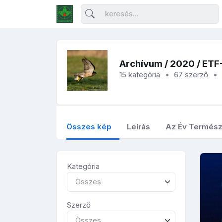
Archívum
/
2020
/ ETF
15 kategória
67 szerző
Összes kép
Leírás
Az Év Termész
Kategória
Összes
Szerző
Összes