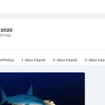
-2020
121 kép
etfotója
1. díjas képek
2. díjas képek
3. díjas ké