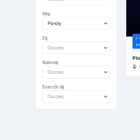
Kép
Pöröly
Díj
1. 
A 
Összes
Pö
Különdíj
E
Összes
Szerzői díj
Összes