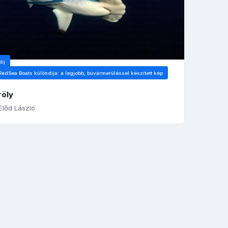
díj
RedSea Boats különdíja: a legjobb, búvármerüléssel készített kép
röly
lőd László