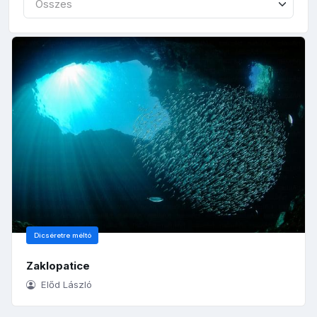
Összes
Dicséretre méltó
Zaklopatice
Előd László