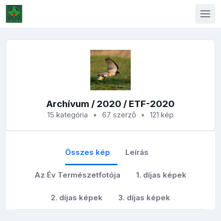
Archívum
/
2020
/ ETF-2020
15 kategória
67 szerző
121 kép
Összes kép
Leírás
Az Év Természetfotója
1. díjas képek
2. díjas képek
3. díjas képek