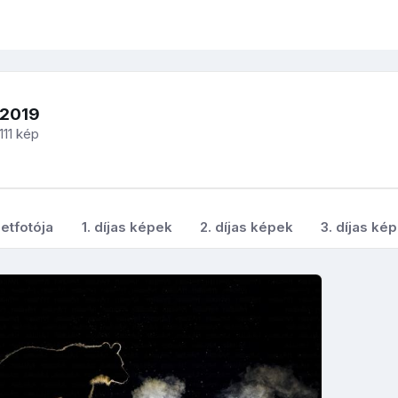
-2019
111 kép
etfotója
1. díjas képek
2. díjas képek
3. díjas ké