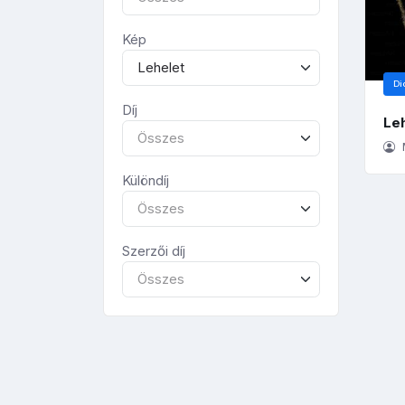
Kép
Lehelet
Di
Díj
Le
Összes
Különdíj
Összes
Szerzői díj
Összes