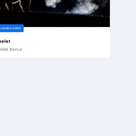
cséretre méltó
helet
Máté Bence