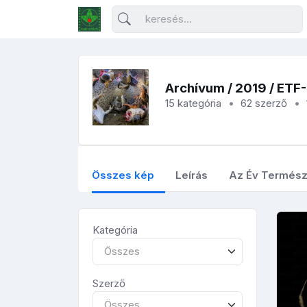
Archívum
/
2019
/ ETF
15 kategória
62 szerző
Összes kép
Leírás
Az Év Termész
Kategória
Összes
Szerző
Összes