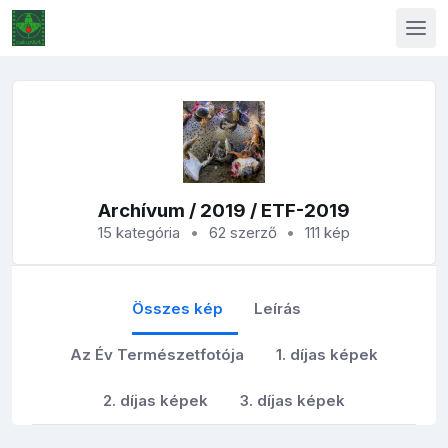
Archívum
/
2019
/ ETF-2019
15 kategória
62 szerző
111 kép
Összes kép
Leírás
Az Év Természetfotója
1. díjas képek
2. díjas képek
3. díjas képek