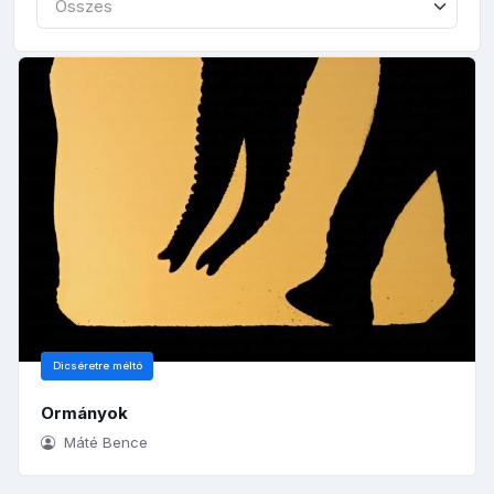
Összes
Dicséretre méltó
Ormányok
Máté Bence