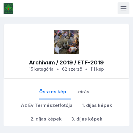
Archívum
/
2019
/ ETF-2019
15 kategória
62 szerző
111 kép
Összes kép
Leírás
Az Év Természetfotója
1. díjas képek
2. díjas képek
3. díjas képek