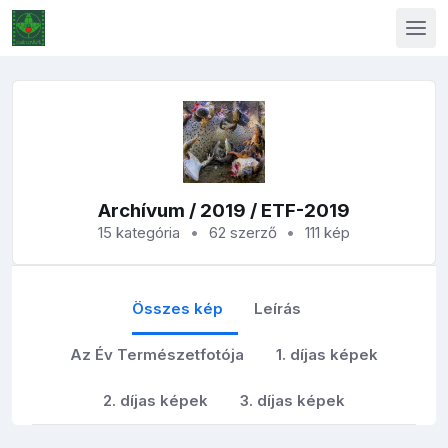
Archívum
/
2019
/ ETF-2019
15 kategória
62 szerző
111 kép
Összes kép
Leírás
Az Év Természetfotója
1. díjas képek
2. díjas képek
3. díjas képek