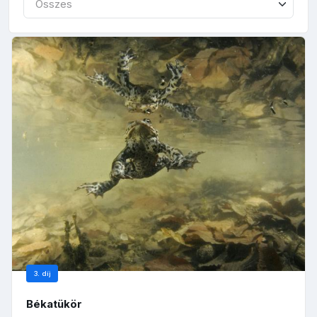
Összes
3. díj
Békatükör