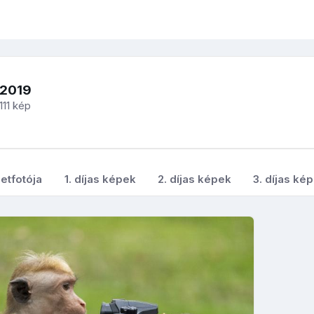
-2019
111 kép
etfotója
1. díjas képek
2. díjas képek
3. díjas ké