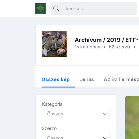
Archívum
/
2019
/ ETF
15 kategória
62 szerző
Összes kép
Leírás
Az Év Termész
Kategória
Összes
Szerző
Összes