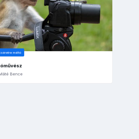
cséretre méltó
tóművész
Máté Bence