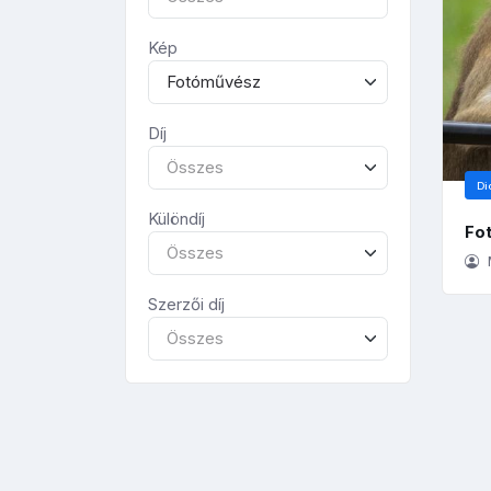
Kép
Fotóművész
Díj
Összes
Di
Különdíj
Fo
Összes
Szerzői díj
Összes