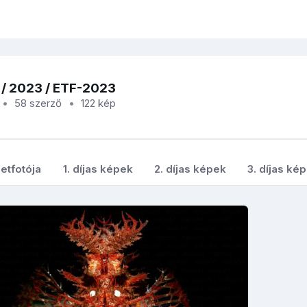
/
2023
/ ETF-2023
58 szerző
122 kép
etfotója
1. díjas képek
2. díjas képek
3. díjas ké