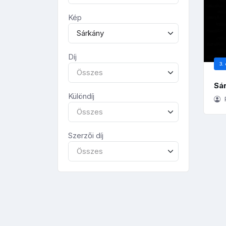
Kép
Sárkány
Díj
3. 
Összes
Sá
Különdíj
Összes
Szerzői díj
Összes