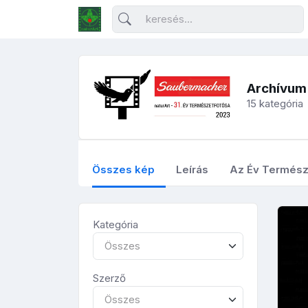
Archívum
15 kategória
Összes kép
Leírás
Az Év Termész
Kategória
Összes
Szerző
Összes