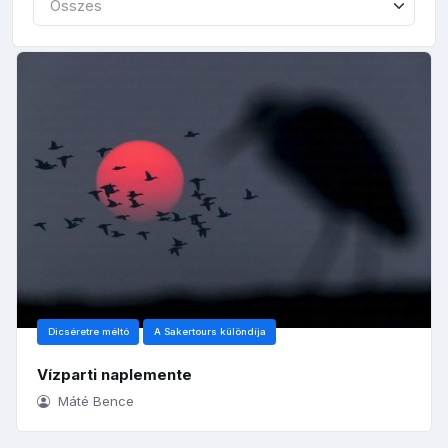
Összes
Dicséretre méltó
A Sakertours különdíja
Vízparti naplemente
Máté Bence