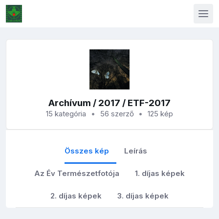
Archívum
/
2017
/ ETF-2017
15 kategória
56 szerző
125 kép
Összes kép
Leírás
Az Év Természetfotója
1. díjas képek
2. díjas képek
3. díjas képek