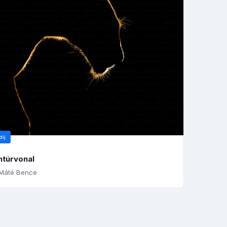
díj
ntúrvonal
Máté Bence