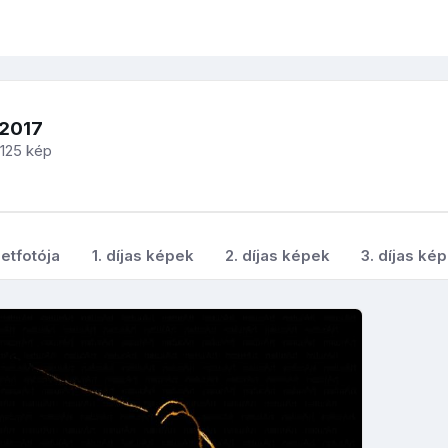
-2017
125 kép
etfotója
1. díjas képek
2. díjas képek
3. díjas ké