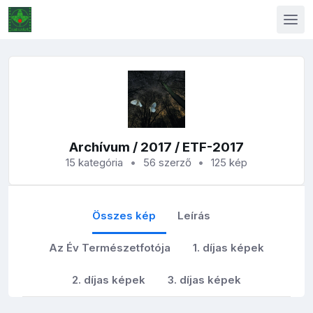
Archívum
/
2017
/ ETF-2017
15 kategória
56 szerző
125 kép
Összes kép
Leírás
Az Év Természetfotója
1. díjas képek
2. díjas képek
3. díjas képek