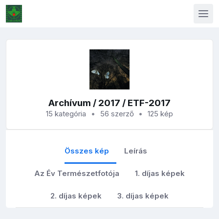
Archívum
/
2017
/ ETF-2017
15 kategória
56 szerző
125 kép
Összes kép
Leírás
Az Év Természetfotója
1. díjas képek
2. díjas képek
3. díjas képek