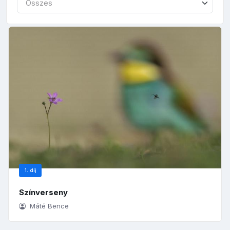
Összes
1. díj
Színverseny
Máté Bence