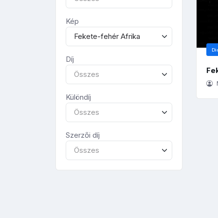
Kép
Fekete-fehér Afrika
Di
Díj
Fe
Összes
Különdíj
Összes
Szerzői díj
Összes