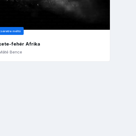
cséretre méltó
kete-fehér Afrika
Máté Bence