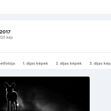
-2017
125 kép
etfotója
1. díjas képek
2. díjas képek
3. díjas ké