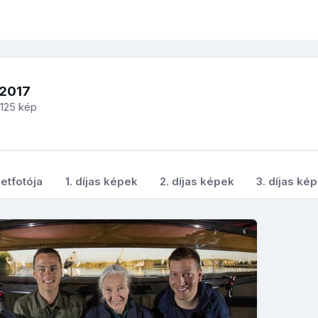
-2017
125 kép
etfotója
1. díjas képek
2. díjas képek
3. díjas ké