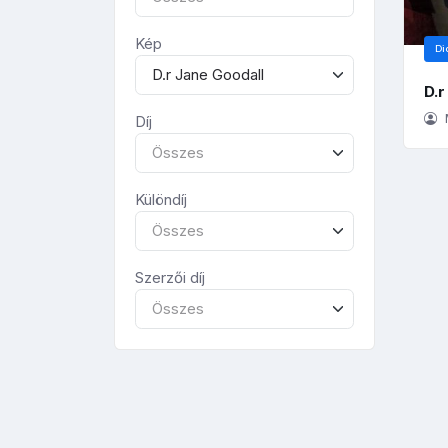
Kép
Di
D.r Jane Goodall
D.r
Díj
Összes
Különdíj
Összes
Szerzői díj
Összes