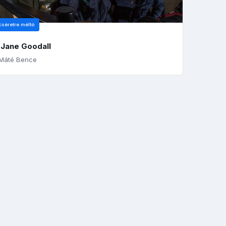
cséretre méltó
 Jane Goodall
Máté Bence