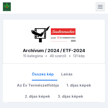
Archívum
/
2024
/ ETF-2024
15 kategória
49 szerző
131 kép
Összes kép
Leírás
Az Év Természetfotója
1. díjas képek
2. díjas képek
3. díjas képek